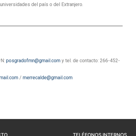
niversidades del país o del Extranjero.
yN:
posgradofmn@gmail.com
y tel. de contacto: 266-452-
mail.com
/
merrecalde@gmail.com
CTO
TELÉFONOS INTERNOS